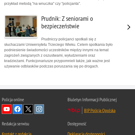
przykład metodą "na wnuczka" czy "policjanta".
Prudnik: Z seniorami o
bezpieczeństwie
Prudniccy policjanci spotkali się z
słuchaczami Uniwersytetu Trzeciego Wieku. Celem spotkania było
podniesienie świadomości uczestników między innymi na temat
zagrożeń związanych z oszustwami, wyłudzeniami oraz
kradzieżami. Funkcjonariusze przypomnieli także, jak ważne jest
używanie odblasków podczas poruszania się po drogach.
Policja online
Biuletyn Informacji Publicznej
BIP Policja Opolska
Redakcja serwisu
Dostępność
Kontakt z redakcją
Deklaracja dostępności