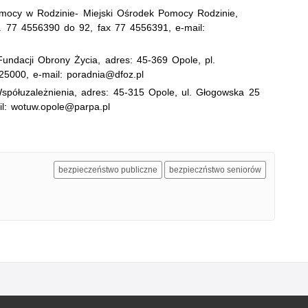
emocy w Rodzinie- Miejski Ośrodek Pomocy Rodzinie,
l. 77 4556390 do 92, fax 77 4556391, e-mail:
Fundacji Obrony Życia, adres: 45-369 Opole, pl.
25000, e-mail: poradnia@dfoz.pl
spółuzależnienia, adres: 45-315 Opole, ul. Głogowska 25
l: wotuw.opole@parpa.pl
bezpieczeństwo publiczne
bezpieczństwo seniorów