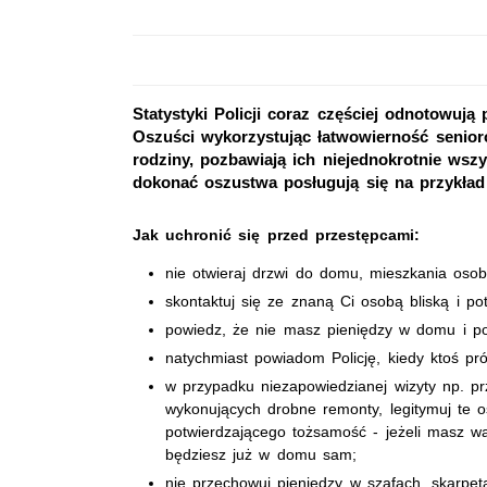
Statystyki Policji coraz częściej odnotowują
Oszuści wykorzystując łatwowierność senior
rodziny, pozbawiają ich niejednokrotnie w
dokonać oszustwa posługują się na przykład
Jak uchronić się przed przestępcami:
nie otwieraj drzwi do domu, mieszkania os
skontaktuj się ze znaną Ci osobą bliską i po
powiedz, że nie masz pieniędzy w domu i po
natychmiast powiadom Policję, kiedy ktoś pr
w przypadku niezapowiedzianej wizyty np. prze
wykonujących drobne remonty, legitymuj te o
potwierdzającego tożsamość - jeżeli masz wą
będziesz już w domu sam;
nie przechowuj pieniędzy w szafach, skarpe