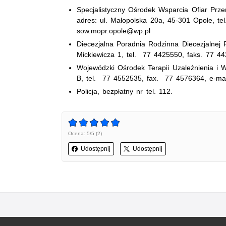
Specjalistyczny Ośrodek Wsparcia Ofiar Prz
adres: ul. Małopolska 20a, 45-301 Opole, te
sow.mopr.opole@wp.pl
Diecezjalna Poradnia Rodzinna Diecezjalnej 
Mickiewicza 1, tel. 77 4425550, faks. 77 44
Wojewódzki Ośrodek Terapii Uzależnienia i W
B, tel. 77 4552535, fax. 77 4576364, e-mai
Policja, bezpłatny nr tel. 112.
Ocena: 5/5 (2)
Udostępnij
Udostępnij