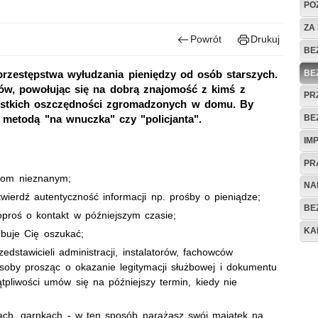
PO
ZA
Powrót
Drukuj
BE
BE
 przestępstwa wyłudzania pieniędzy od osób starszych.
ów, powołując się na dobrą znajomość z kimś z
PR
szystkich oszczędności zgromadzonych w domu. By
BE
 metodą "na wnuczka" czy "policjanta".
IM
PR
obom nieznanym;
NA
twierdź autentyczność informacji np. prośby o pieniądze;
BE
proś o kontakt w późniejszym czasie;
KA
óbuje Cię oszukać;
dstawicieli administracji, instalatorów, fachowców
soby prosząc o okazanie legitymacji służbowej i dokumentu
tpliwości umów się na późniejszy termin, kiedy nie
tach, garnkach - w ten sposób narażasz swój majątek na