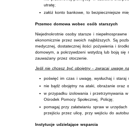
utratę;
załóż konto bankowe, to bezpieczniejsze mie
Przemoc domowa wobec osób starszych
Niejednokrotnie osoby starsze i niepełnosprawne 
ekonomicznie przez swoich najbliższych. Są pozba
medycznej, dostatecznej ilości pożywienia i środk
domowym, a pokrzywdzeni wstydzą lub boją się mó
zauważany przez otoczenie.
Jeśli nie chcesz być obojętny - zwracaj uwagę n
poświęć im czas i uwagę, wysłuchaj i staraj 
nie bądź obojętny na ataki, obrażanie oraz 
w przypadku izolowania i przetrzymywania w
Ośrodek Pomocy Społecznej, Policję;
pomagaj przy załatwianiu spraw w urzędach 
przejściu przez ulicę, przy wejściu do autob
Instytucje udzielające wsparcia