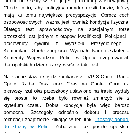
Dobór do służby w Policji jest procedurą wieloetapową.
Chodzi o to, aby policyjny mundur nosili ludzie, którzy
mają ku temu największe predyspozycje. Oprócz cech
osobowościowych, ważna jest również kondycja fizyczna.
Dlatego test sprawnościowy na specjalnym torze
przeszkód jest jednym z etapów kwalifikacji. Policjanci i
pracownicy cywilni z Wydziału Prezydialnego i
Komunikacji Społecznej oraz Wydziału Kadr i Szkolenia
Komendy Wojewódzkiej Policji w Opolu przeprowadzili
dla opolskich dziennikarzy właśnie taki test.
Na starcie stawili się dziennikarze z TVP 3 Opole, Radia
Opole, Radia Doxa oraz Czas na Opole. Choć na
pierwszy rzut oka przeszkody ustawione na trasie wydały
się proste, to trzeba było również zmierzyć się z
kryterium czasu. Dobra kondycja była więc bardzo
pomocna. Szczegóły odnośnie doboru i procesu
rekrutacji znajdziecie klikając w ten link -
zasady doboru
do służby w Policji.
Zobaczcie, jak poszło opolskim