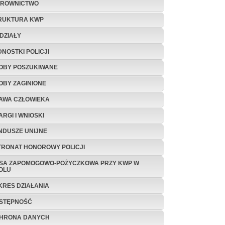
EROWNICTWO
RUKTURA KWP
DZIAŁY
DNOSTKI POLICJI
OBY POSZUKIWANE
OBY ZAGINIONE
AWA CZŁOWIEKA
ARGI I WNIOSKI
NDUSZE UNIJNE
TRONAT HONOROWY POLICJI
SA ZAPOMOGOWO-POŻYCZKOWA PRZY KWP W
OLU
KRES DZIAŁANIA
STĘPNOŚĆ
HRONA DANYCH