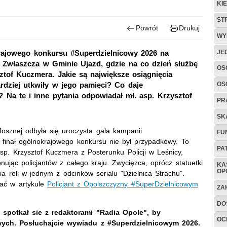
KI
ST
Powrót
Drukuj
WY
JE
rajowego konkursu #Superdzielnicowy 2026 na
. Zwłaszcza w Gminie Ujazd, gdzie na co dzień służbę
OS
ztof Kuczmera. Jakie są największe osiągnięcia
OS
ardziej utkwiły w jego pamięci? Co daje
? Na te i inne pytania odpowiadał mł. asp. Krzysztof
PR
SK
znej odbyła się uroczysta gala kampanii
FU
finał ogólnokrajowego konkursu nie był przypadkowy. To
PA
asp. Krzysztof Kuczmera z Posterunku Policji w Leśnicy,
ując policjantów z całego kraju. Zwycięzca, oprócz statuetki
KA
OP
ia roli w jednym z odcinków serialu "Dzielnica Strachu".
tać w artykule
Policjant z Opolszczyzny #SuperDzielnicowym
ZA
DO
 spotkał sie z redaktorami "Radia Opole", by
OC
ych. Posłuchajcie wywiadu z #Superdzielnicowym 2026.