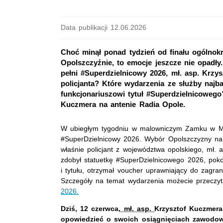
Data publikacji 12.06.2026
Choć minął ponad tydzień od finału ogólnok
Opolszczyźnie, to emocje jeszcze nie opadły
pełni #Superdzielnicowy 2026, mł. asp. Krzys
policjanta? Które wydarzenia ze służby najb
funkcjonariuszowi tytuł #Superdzielnicowego
Kuczmera na antenie Radia Opole.
W ubiegłym tygodniu w malowniczym Zamku w Mos
#SuperDzielnicowy 2026. Wybór Opolszczyzny na 
właśnie policjant z województwa opolskiego, mł. 
zdobył statuetkę #SuperDzielnicowego 2026, pokon
i tytułu, otrzymał voucher uprawniający do zagran
Szczegóły na temat wydarzenia możecie przeczy
2026.
Dzi
ś, 12 czerwca,
mł. asp.
Krzysztof Kuczmera
opowiedzieć o swoich osiągnięciach zawodow