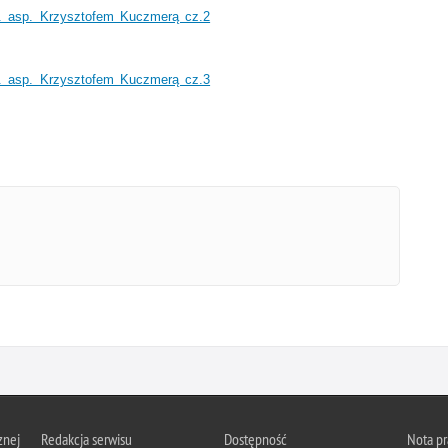
. asp. Krzysztofem Kuczmerą cz.2
. asp. Krzysztofem Kuczmerą cz.3
znej
Redakcja serwisu
Dostępność
Nota p