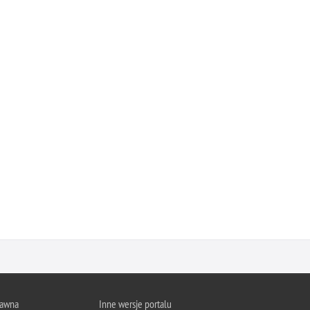
rawna
Inne wersje portalu