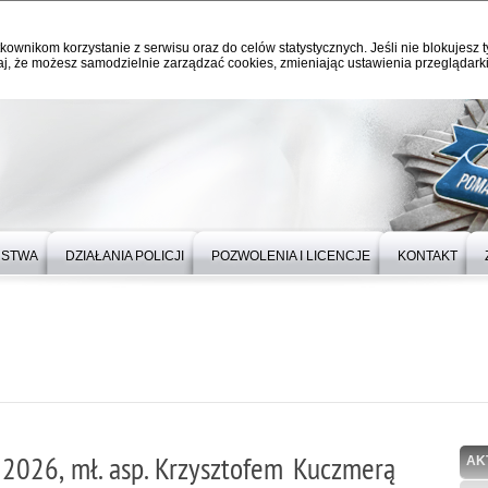
kownikom korzystanie z serwisu oraz do celów statystycznych. Jeśli nie blokujesz t
j, że możesz samodzielnie zarządzać cookies, zmieniając ustawienia przeglądarki
ŃSTWA
DZIAŁANIA POLICJI
POZWOLENIA I LICENCJE
KONTAKT
026, mł. asp. Krzysztofem Kuczmerą
AK