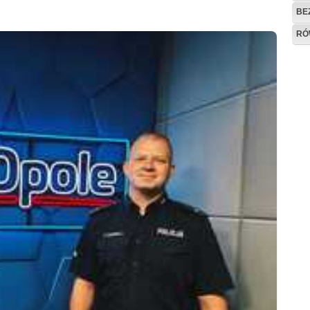
BE
RÓ