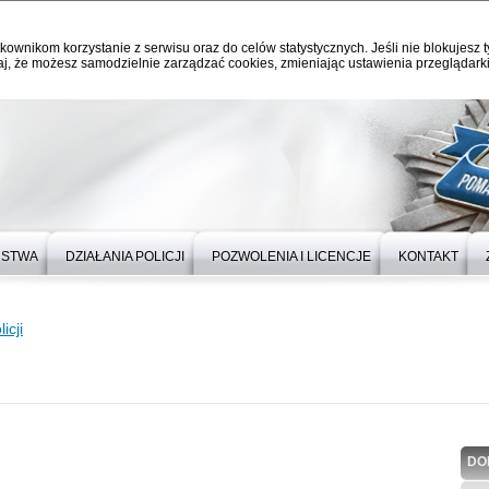
kownikom korzystanie z serwisu oraz do celów statystycznych. Jeśli nie blokujesz t
j, że możesz samodzielnie zarządzać cookies, zmieniając ustawienia przeglądarki
ŃSTWA
DZIAŁANIA POLICJI
POZWOLENIA I LICENCJE
KONTAKT
icji
DO