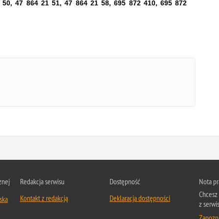
 50, 47 864 21 51, 47 864 21 58, 695 872 410, 695 872
znej
Redakcja serwisu
Dostępność
Nota p
Chcesz 
Kontakt z redakcją
Deklaracja dostępności
ska
z serwi
Zapozna