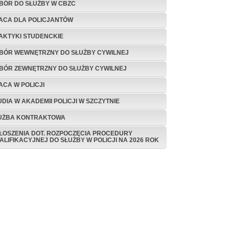
BÓR DO SŁUŻBY W CBZC
ACA DLA POLICJANTÓW
AKTYKI STUDENCKIE
BÓR WEWNĘTRZNY DO SŁUŻBY CYWILNEJ
BÓR ZEWNĘTRZNY DO SŁUŻBY CYWILNEJ
ACA W POLICJI
UDIA W AKADEMII POLICJI W SZCZYTNIE
UŻBA KONTRAKTOWA
ŁOSZENIA DOT. ROZPOCZĘCIA PROCEDURY
ALIFIKACYJNEJ DO SŁUŻBY W POLICJI NA 2026 ROK