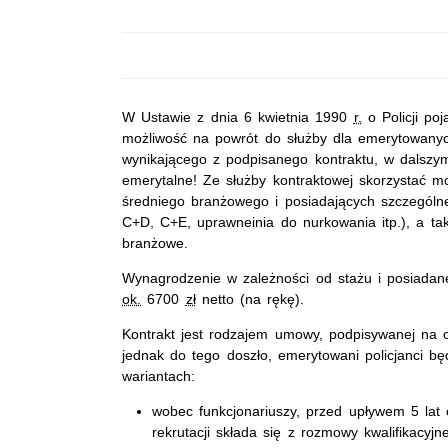
W Ustawie z dnia 6 kwietnia 1990
r.
o Policji poj
możliwość na powrót do służby dla emerytowanyc
wynikającego z podpisanego kontraktu, w dalszy
emerytalne! Ze służby kontraktowej skorzystać m
średniego branżowego i posiadających szczególne 
C+D, C+E, uprawneinia do nurkowania itp.), a ta
branżowe.
Wynagrodzenie w zależności od stażu i posiada
ok.
6700
zł
netto (na rękę).
Kontrakt jest rodzajem umowy, podpisywanej na 
jednak do tego doszło, emerytowani policjanci będ
wariantach:
wobec funkcjonariuszy, przed upływem 5 lat
rekrutacji składa się z rozmowy kwalifikacyjnej