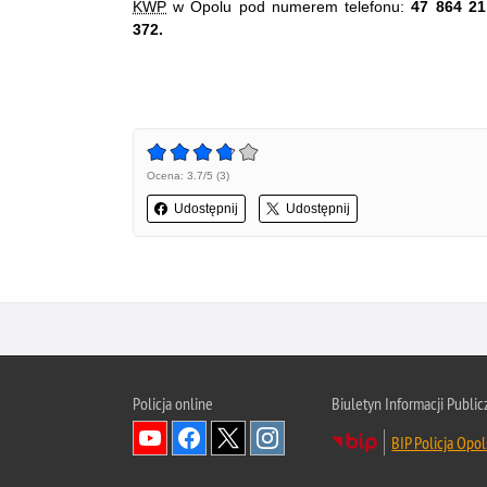
KWP
w Opolu pod numerem telefonu:
47 864 21
372.
Ocena: 3.7/5 (3)
Udostępnij
Udostępnij
Policja online
Biuletyn Informacji Public
BIP Policja Opol