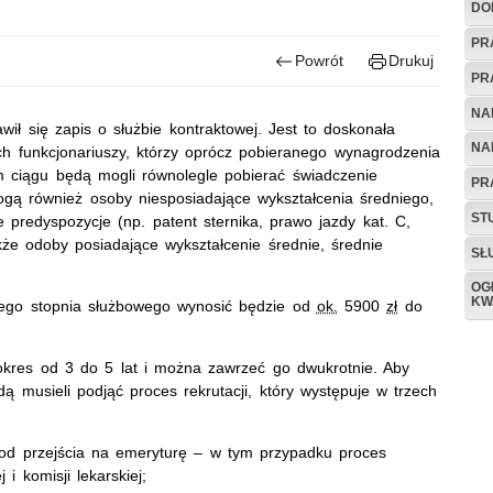
DO
PR
Powrót
Drukuj
PR
NA
awił się zapis o służbie kontraktowej. Jest to doskonała
NA
h funkcjonariuszy, którzy oprócz pobieranego wynagrodzenia
m ciągu będą mogli równolegle pobierać świadczenie
PR
ogą również osoby niesposiadające wykształcenia średniego,
ST
predyspozycje (np. patent sternika, prawo jazdy kat. C,
kże odoby posiadające wykształcenie średnie, średnie
SŁ
OG
KW
nego stopnia służbowego wynosić będzie od
ok.
5900
zł
do
okres od 3 do 5 lat i można zawrzeć go dwukrotnie. Aby
ą musieli podjąć proces rekrutacji, który występuje w trzech
 od przejścia na emeryturę – w tym przypadku proces
 i komisji lekarskiej;