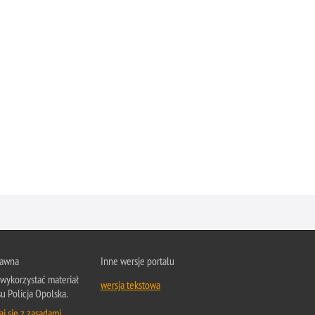
rawna
Inne wersje portalu
wykorzystać materiał
wersja tekstowa
su Policja Opolska.
j się z zasadami