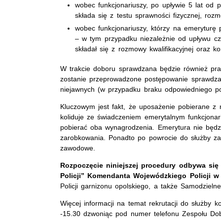
wobec funkcjonariuszy, po upływie 5 lat od 
składa się z testu sprawności fizycznej, rozmo
wobec funkcjonariuszy, którzy na emeryturę p
– w tym przypadku niezależnie od upływu cza
składał się z rozmowy kwalifikacyjnej oraz kom
W trakcie doboru sprawdzana będzie również pra
zostanie przeprowadzone postępowanie sprawdzaj
niejawnych (w przypadku braku odpowiedniego po
Kluczowym jest fakt, że uposażenie pobierane z r
koliduje ze świadczeniem emerytalnym funkcjonari
pobierać oba wynagrodzenia. Emerytura nie będ
zarobkowania. Ponadto po powrocie do służby zac
zawodowe.
Rozpoczęcie niniejszej procedury odbywa się
Policji” Komendanta Wojewódzkiego Policji w
Policji garnizonu opolskiego, a także Samodzieln
Więcej informacji na temat rekrutacji do służby
-15.30 dzwoniąc pod numer telefonu Zespołu Do