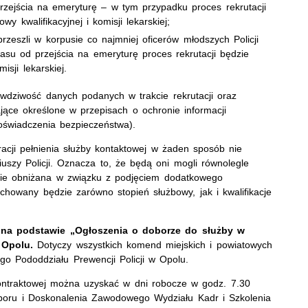
przejścia na emeryturę – w tym przypadku proces rekrutacji
wy kwalifikacyjnej i komisji lekarskiej;
rzeszli w korpusie co najmniej oficerów młodszych Policji
su od przejścia na emeryturę proces rekrutacji będzie
isji lekarskiej.
wdziwość danych podanych w trakcie rekrutacji oraz
ące określone w przepisach o ochronie informacji
świadczenia bezpieczeństwa).
acji pełnienia służby kontaktowej w żaden sposób nie
uszy Policji. Oznacza to, że będą oni mogli równolegle
zie obniżana w związku z podjęciem dodatkowego
howany będzie zarówno stopień służbowy, jak i kwalifikacje
 na podstawie „Ogłoszenia o doborze do służby w
 Opolu.
Dotyczy wszystkich komend miejskich i powiatowych
ego Pododdziału Prewencji Policji w Opolu.
 kontraktowej można uzyskać w dni robocze w godz. 7.30
boru i Doskonalenia Zawodowego Wydziału Kadr i Szkolenia