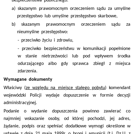
bezpieczeństwa publicznego:
a) skazanym prawomocnym orzeczeniem sądu za umyślne
przestępstwo lub umyślne przestępstwo skarbowe,
b) skazanym prawomocnym orzeczeniem sądu za
nieumyślne przestępstwo:
- przeciwko życiu i zdrowiu,
- przeciwko bezpieczeństwu w komunikacji popełnione
w stanie nietrzeźwości lub pod wpływem środka
odurzającego albo gdy sprawca zbiegł z miejsca
zdarzenia.
Wymagane dokumenty
Właściwy (
ze względu na miejsce stałego pobytu
) komendant
wojewódzki Policji wydaje dopuszczenie w formie decyzji
administracyjnej.
Podanie o wydanie dopuszczenia powinno zawierać co
najmniej wskazanie osoby, od której pochodzi, jej adres,
żądanie, podpis oraz spełniać dodatkowe wymogi określone w
ustawie z dnia 21 maja 1999r. o broni i amunicji (t.j. Dz.U. z