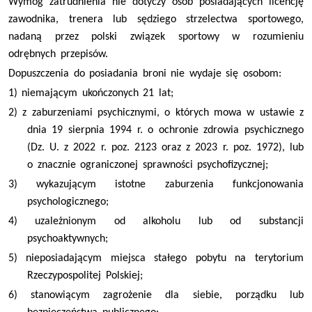
Wymóg zatrudnienia nie dotyczy osób posiadających licencję
zawodnika, trenera lub sędziego strzelectwa sportowego,
nadaną przez polski związek sportowy w rozumieniu
odrębnych przepisów.
Dopuszczenia do posiadania broni nie wydaje się osobom:
1) niemającym ukończonych 21 lat;
2) z zaburzeniami psychicznymi, o których mowa w ustawie z
dnia 19 sierpnia 1994 r. o ochronie zdrowia psychicznego
(Dz. U. z 2022 r. poz. 2123 oraz z 2023 r. poz. 1972), lub
o znacznie ograniczonej sprawności psychofizycznej;
3) wykazującym istotne zaburzenia funkcjonowania
psychologicznego;
4) uzależnionym od alkoholu lub od substancji
psychoaktywnych;
5) nieposiadającym miejsca stałego pobytu na terytorium
Rzeczypospolitej Polskiej;
6) stanowiącym zagrożenie dla siebie, porządku lub