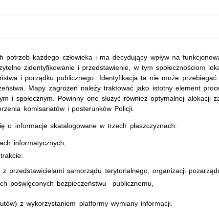
 potrzeb każdego człowieka i ma decydujący wpływ na funkcjonowa
zytelne zidentyfikowanie i przedstawienie, w tym społecznościom lokal
stwa i porządku publicznego. Identyfikacja ta nie może przebiegać
ństwa. Mapy zagrożeń należy traktować jako istotny element proc
nym i społecznym. Powinny one służyć również optymalnej alokacji 
zenia komisariatów i posterunków Policji.
ę o informacje skatalogowane w trzech płaszczyznach:
ach informatycznych,
rakcie:
z przedstawicielami samorządu terytorialnego, organizacji pozarządo
nych poświęconych bezpieczeństwu publicznemu,
autów) z wykorzystaniem platformy wymiany informacji.