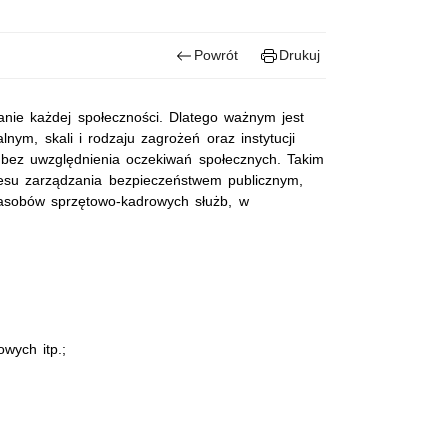
Powrót
Drukuj
nie każdej społeczności. Dlatego ważnym jest
nym, skali i rodzaju zagrożeń oraz instytucji
 bez uwzględnienia oczekiwań społecznych. Takim
esu zarządzania bezpieczeństwem publicznym,
zasobów sprzętowo-kadrowych służb, w
wych itp.;