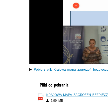
Pobierz plik Krajowa mapa zagrożeń bezpiecze
Pliki do pobrania
KRAJOWA MAPA ZAGROŻEŃ BEZPIECZ
2.99 MB