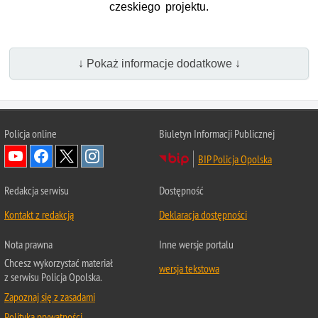
czeskiego projektu.
↓ Pokaż informacje dodatkowe ↓
Policja online
Biuletyn Informacji Publicznej
BIP Policja Opolska
Redakcja serwisu
Dostępność
Kontakt z redakcją
Deklaracja dostępności
Nota prawna
Inne wersje portalu
Chcesz wykorzystać materiał
wersja tekstowa
z serwisu Policja Opolska.
Zapoznaj się z zasadami
Polityka prywatności