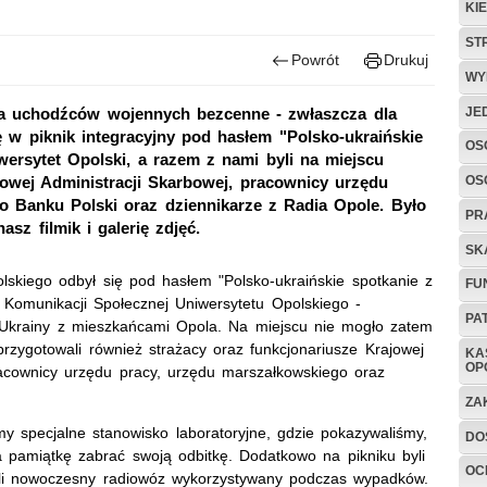
KI
ST
Powrót
Drukuj
WY
JE
 dla uchodźców wojennych bezcenne - zwłaszcza dla
ię w piknik integracyjny pod hasłem "Polsko-ukraińskie
OS
ersytet Opolski, a razem z nami byli na miejscu
OS
jowej Administracji Skarbowej, pracownicy urzędu
 Banku Polski oraz dziennikarze z Radia Opole. Było
PR
asz filmik i galerię zdjęć.
SK
lskiego odbył się pod hasłem "Polsko-ukraińskie spotkanie z
FU
 Komunikacji Społecznej Uniwersytetu Opolskiego -
PA
 Ukrainy z mieszkańcami Opola. Na miejscu nie mogło zatem
 przygotowali również strażacy oraz funkcjonariusze Krajowej
KA
OP
racownicy urzędu pracy, urzędu marszałkowskiego oraz
ZA
my specjalne stanowisko laboratoryjne, gdzie pokazywaliśmy,
DO
na pamiątkę zabrać swoją odbitkę. Dodatkowo na pikniku byli
OC
owali nowoczesny radiowóz wykorzystywany podczas wypadków.