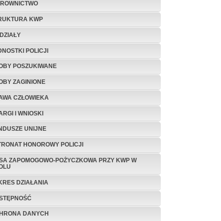
EROWNICTWO
RUKTURA KWP
DZIAŁY
DNOSTKI POLICJI
OBY POSZUKIWANE
OBY ZAGINIONE
AWA CZŁOWIEKA
ARGI I WNIOSKI
NDUSZE UNIJNE
TRONAT HONOROWY POLICJI
SA ZAPOMOGOWO-POŻYCZKOWA PRZY KWP W
OLU
KRES DZIAŁANIA
STĘPNOŚĆ
HRONA DANYCH