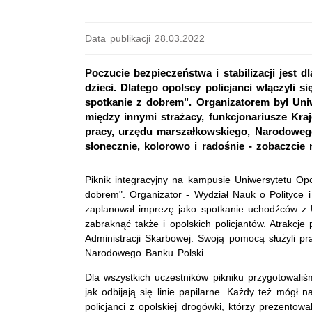
Data publikacji 28.03.2022
Poczucie bezpieczeństwa i stabilizacji jest
dzieci. Dlatego opolscy policjanci włączyli s
spotkanie z dobrem". Organizatorem był Uniw
między innymi strażacy, funkcjonariusze Kra
pracy, urzędu marszałkowskiego, Narodowego
słonecznie, kolorowo i radośnie - zobaczcie n
Piknik integracyjny na kampusie Uniwersytetu Opo
dobrem". Organizator - Wydział Nauk o Polityce i
zaplanował imprezę jako spotkanie uchodźców z
zabraknąć także i opolskich policjantów. Atrakcje
Administracji Skarbowej. Swoją pomocą służyli p
Narodowego Banku Polski.
Dla wszystkich uczestników pikniku przygotowaliś
jak odbijają się linie papilarne. Każdy też mógł 
policjanci z opolskiej drogówki, którzy prezent