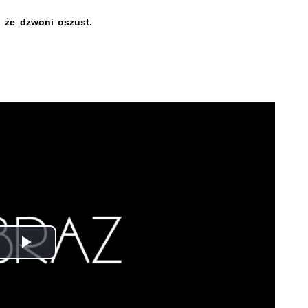
, że dzwoni oszust.
Odtwórz
wideo