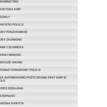
EROWNICTWO
RUKTURA KWP
DZIAŁY
DNOSTKI POLICJI
OBY POSZUKIWANE
OBY ZAGINIONE
AWA CZŁOWIEKA
ARGI I WNIOSKI
NDUSZE UNIJNE
TRONAT HONOROWY POLICJI
SA ZAPOMOGOWO-POŻYCZKOWA PRZY KWP W
OLU
KRES DZIAŁANIA
STĘPNOŚĆ
HRONA DANYCH