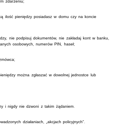
ym zdarzeniu;
 jaką ilość pieniędzy posiadasz w domu czy na koncie
ędzy, nie podpisuj dokumentów, nie zakładaj kont w banku,
h danych osobowych, numerów PIN, haseł;
rozmówca;
pieniędzy można zgłaszać w dowolnej jednostce lub
dzy i nigdy nie dzwoni z takim żądaniem.
rowadzonych działaniach, „akcjach policyjnych”.