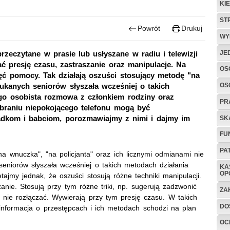
KI
ST
Powrót
Drukuj
WY
JE
zeczytane w prasie lub usłyszane w radiu i telewizji
ć presję czasu, zastraszanie oraz manipulacje. Na
OS
hęć pomocy. Tak działają oszuści stosujący metodę "na
OS
ukanych seniorów słyszała wcześniej o takich
ego osobista rozmowa z członkiem rodziny oraz
PR
braniu niepokojącego telefonu mogą być
adkom i babciom, porozmawiajmy z nimi i dajmy im
SK
FU
PA
na wnuczka", "na policjanta" oraz ich licznymi odmianami nie
seniorów słyszała wcześniej o takich metodach działania
KA
OP
ajmy jednak, że oszuści stosują różne techniki manipulacji.
anie. Stosują przy tym różne triki, np. sugerują zadzwonić
ZA
 nie rozłączać. Wywierają przy tym presję czasu. W takich
DO
informacja o przestępcach i ich metodach schodzi na plan
OC