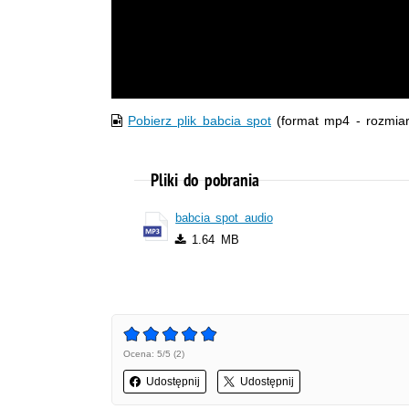
Pobierz plik babcia spot
(format mp4 - rozmia
Pliki do pobrania
babcia spot audio
1.64 MB
Ocena: 5/5 (2)
Udostępnij
Udostępnij