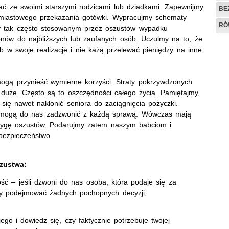
ać ze swoimi starszymi rodzicami lub dziadkami. Zapewnijmy
BE
chmiastowego przekazania gotówki. Wypracujmy schematy
RÓ
zy tak często stosowanym przez oszustów wypadku
nów do najbliższych lub zaufanych osób. Uczulmy na to, że
ób w swoje realizacje i nie każą przelewać pieniędzy na inne
ogą przynieść wymierne korzyści. Straty pokrzywdzonych
duże. Często są to oszczędności całego życia. Pamiętajmy,
się nawet nakłonić seniora do zaciągnięcia pożyczki.
i mogą do nas zadzwonić z każdą sprawą. Wówczas mają
trygę oszustów. Podarujmy zatem naszym babciom i
bezpieczeństwo.
szustwa:
ść – jeśli dzwoni do nas osoba, która podaje się za
eży podejmować żadnych pochopnych decyzji;
ego i dowiedz się, czy faktycznie potrzebuje twojej