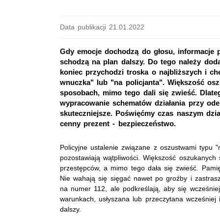
Data publikacji 21.01.2022
Gdy emocje dochodzą do głosu, informacje pr
schodzą na plan dalszy. Do tego należy doda
koniec przychodzi troska o najbliższych i c
wnuczka" lub "na policjanta". Większość osz
sposobach, mimo tego dali się zwieść. Dlat
wypracowanie schematów działania przy ode
skuteczniejsze. Poświęćmy czas naszym dzi
cenny prezent - bezpieczeństwo.
Policyjne ustalenie związane z oszustwami typu "
pozostawiają wątpliwości. Większość oszukanych 
przestępców, a mimo tego dała się zwieść. Pamięt
Nie wahają się sięgać nawet po groźby i zastrasz
na numer 112, ale podkreślają, aby się wcześniej
warunkach, usłyszana lub przeczytana wcześniej 
dalszy.