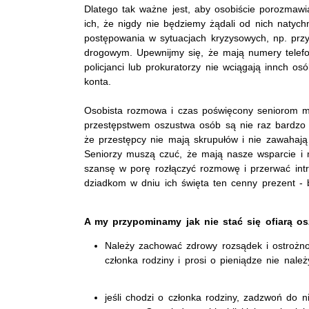
Dlatego tak ważne jest, aby osobiście porozmawi
ich, że nigdy nie będziemy żądali od nich naty
postępowania w sytuacjach kryzysowych, np. pr
drogowym. Upewnijmy się, że mają numery telefo
policjanci lub prokuratorzy nie wciągają innch os
konta.
Osobista rozmowa i czas poświęcony seniorom m
przestępstwem oszustwa osób są nie raz bardzo 
że przestępcy nie mają skrupułów i nie zawahają 
Seniorzy muszą czuć, że mają nasze wsparcie 
szansę w porę rozłączyć rozmowę i przerwać in
dziadkom w dniu ich święta ten cenny prezent - 
A my przypominamy jak nie stać się ofiarą o
Należy zachować zdrowy rozsądek i ostrożno
członka rodziny i prosi o pieniądze nie nal
jeśli chodzi o członka rodziny, zadzwoń do ni