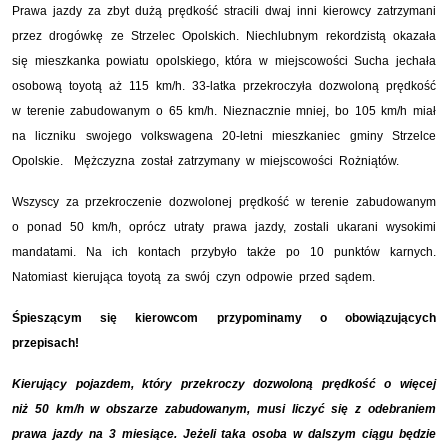
Prawa jazdy za zbyt dużą prędkość stracili dwaj inni kierowcy zatrzymani
przez drogówkę ze Strzelec Opolskich. Niechlubnym rekordzistą okazała
się mieszkanka powiatu opolskiego, która w miejscowości Sucha jechała
osobową toyotą aż 115 km/h. 33-latka przekroczyła dozwoloną prędkość
w terenie zabudowanym o 65 km/h. Nieznacznie mniej, bo 105 km/h miał
na liczniku swojego volkswagena 20-letni mieszkaniec gminy Strzelce
Opolskie. Mężczyzna został zatrzymany w miejscowości Rożniątów.
Wszyscy za przekroczenie dozwolonej prędkość w terenie zabudowanym
o ponad 50 km/h, oprócz utraty prawa jazdy, zostali ukarani wysokimi
mandatami. Na ich kontach przybyło także po 10 punktów karnych.
Natomiast kierująca toyotą za swój czyn odpowie przed sądem.
Śpieszącym się kierowcom przypominamy o obowiązujących
przepisach!
Kierujący pojazdem, który przekroczy dozwoloną prędkość o więcej
niż 50 km/h w obszarze zabudowanym, musi liczyć się z odebraniem
prawa jazdy na 3 miesiące. Jeżeli taka osoba w dalszym ciągu będzie