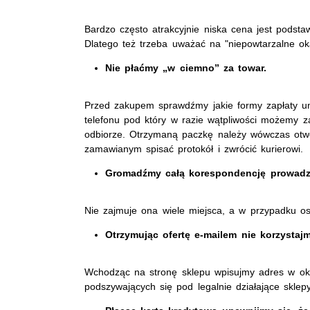
Bardzo często atrakcyjnie niska cena jest pods
Dlatego też trzeba uważać na "niepowtarzalne ok
Nie płaćmy „w ciemno” za towar.
Przed zakupem sprawdźmy jakie formy zapłaty um
telefonu pod który w razie wątpliwości możemy za
odbiorze. Otrzymaną paczkę należy wówczas otw
zamawianym spisać protokół i zwrócić kurierowi.
Gromadźmy całą korespondencję prowadz
Nie zajmuje ona wiele miejsca, a w przypadku 
Otrzymując ofertę e-mailem nie korzystajm
Wchodząc na stronę sklepu wpisujmy adres w okn
podszywających się pod legalnie działające sklepy