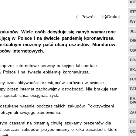
KI
ST
Powrót
Drukuj
WY
JE
 zakupów. Wiele osób decyduje się nabyć wymarzone
ującą w Polsce i na świecie pandemię koronawirusa.
OS
w wirtualnym możemy paść ofiarą oszustów. Mundurowi
OS
ępców internetowych.
PR
poprzez internetowe serwisy aukcyjne lub portale
SK
w Polsce i na świecie epidemię koronawirusa.
FU
ony czas aktywności przestępców zarówno w świecie
kupy przez internet zachowajmy ostrożność. Nie brakuje tam
PA
ki sposób chcą osiągnąć zysk.
KA
OP
ły oszukane właśnie podczas takich zakupów. Pokrzywdzeni
ie otrzymali swojego zamówienia.
ZA
DO
órym czasami na ostatnią chwilę szukamy prezentów dla
ść podczas zakupów, przypominamy o kilku zasadach, które
OC
acji: