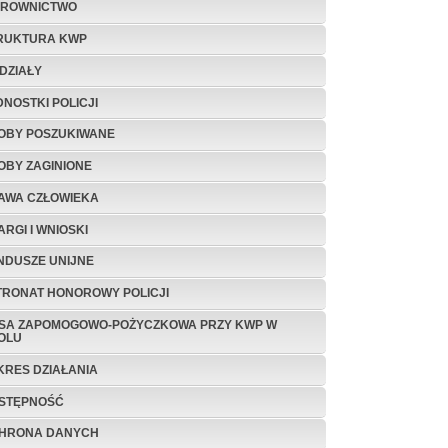
EROWNICTWO
RUKTURA KWP
DZIAŁY
DNOSTKI POLICJI
OBY POSZUKIWANE
OBY ZAGINIONE
AWA CZŁOWIEKA
ARGI I WNIOSKI
NDUSZE UNIJNE
TRONAT HONOROWY POLICJI
SA ZAPOMOGOWO-POŻYCZKOWA PRZY KWP W
OLU
KRES DZIAŁANIA
STĘPNOŚĆ
HRONA DANYCH