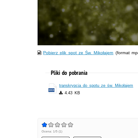
Pobierz plik spot ze Św. Mikołajem
(format mp
Pliki do pobrania
transkrypcja do spotu ze św. Mikołajem
4.43 KB
Ocena: 1/5 (1)