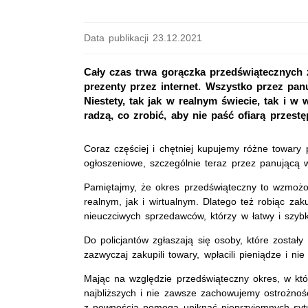
Data publikacji 23.12.2021
Cały czas trwa gorączka przedświątecznych
prezenty przez internet. Wszystko przez pan
Niestety, tak jak w realnym świecie, tak i 
radzą, co zrobić, aby nie paść ofiarą przest
Coraz częściej i chętniej kupujemy różne towary 
ogłoszeniowe, szczególnie teraz przez panującą 
Pamiętajmy, że okres przedświąteczny to wzmoż
realnym, jak i wirtualnym. Dlatego też robiąc za
nieuczciwych sprzedawców, którzy w łatwy i szyb
Do policjantów zgłaszają się osoby, które zosta
zazwyczaj zakupili towary, wpłacili pieniądze i n
Mając na względzie przedświąteczny okres, w kt
najbliższych i nie zawsze zachowujemy ostrożno
z pewnością pomogą uniknąć nieprzyjemnych sytu