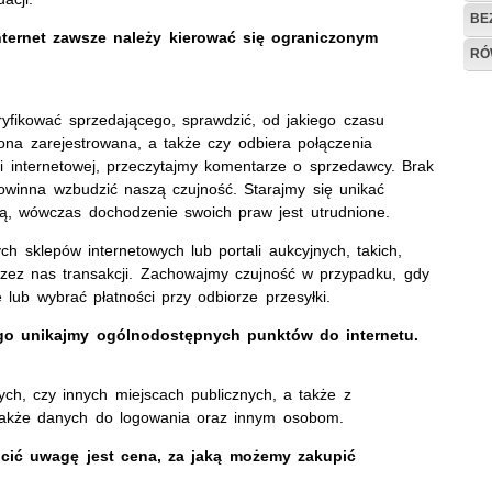
BE
ernet zawsze należy kierować się ograniczonym
RÓ
ryfikować sprzedającego, sprawdzić, od jakiego czasu
 ona zarejestrowana, a także czy odbiera połączenia
i internetowej, przeczytajmy komentarze o sprzedawcy. Brak
powinna wzbudzić naszą czujność. Starajmy się unikać
ą, wówczas dochodzenie swoich praw jest utrudnione.
ch sklepów internetowych lub portali aukcyjnych, takich,
zez nas transakcji. Zachowajmy czujność w przypadku, gdy
lub wybrać płatności przy odbiorze przesyłki.
ego unikajmy ogólnodostępnych punktów do internetu.
ch, czy innych miejscach publicznych, a także z
 także danych do logowania oraz innym osobom.
ócić uwagę jest cena, za jaką możemy zakupić