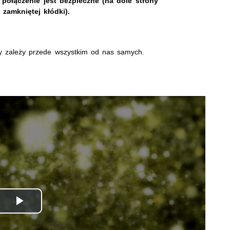
 połączenie jest bezpieczne (na dole strony
zamkniętej kłódki).
y zależy przede wszystkim od nas samych.
Odtwórz