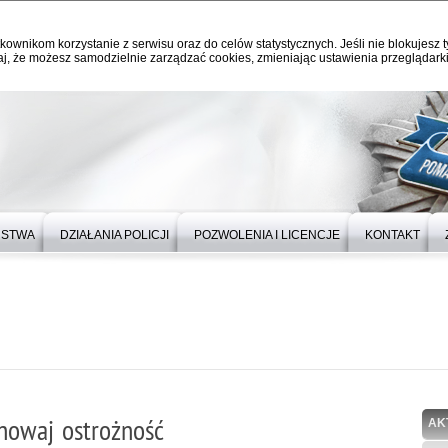
kownikom korzystanie z serwisu oraz do celów statystycznych. Jeśli nie blokujesz t
j, że możesz samodzielnie zarządzać cookies, zmieniając ustawienia przeglądarki
ŃSTWA
DZIAŁANIA POLICJI
POZWOLENIA I LICENCJE
KONTAKT
howaj ostrożność
AK