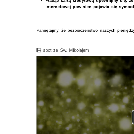
Płacąc kartą kredytową upewnijmy się, że
internetowej powinien pojawić się symbol 
Pamiętajmy, że bezpieczeństwo naszych pieniędz
Film
spot ze Św. Mikołajem