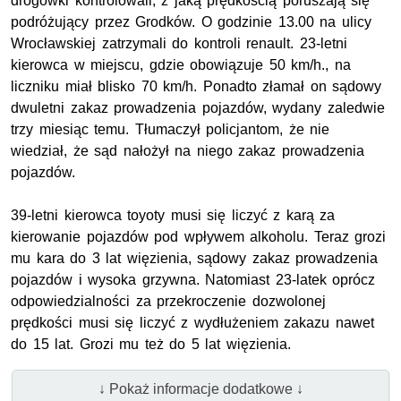
drogówki kontrolowali, z jaką prędkością poruszają się
podróżujący przez Grodków. O godzinie 13.00 na ulicy
Wrocławskiej zatrzymali do kontroli renault. 23-letni
kierowca w miejscu, gdzie obowiązuje 50
km/h.
, na
liczniku miał blisko 70
km/h
. Ponadto złamał on sądowy
dwuletni zakaz prowadzenia pojazdów, wydany zaledwie
trzy miesiąc temu. Tłumaczył policjantom, że nie
wiedział, że sąd nałożył na niego zakaz prowadzenia
pojazdów.
39-letni kierowca toyoty musi się liczyć z karą za
kierowanie pojazdów pod wpływem alkoholu. Teraz grozi
mu kara do 3 lat więzienia, sądowy zakaz prowadzenia
pojazdów i wysoka grzywna. Natomiast 23-latek oprócz
odpowiedzialności za przekroczenie dozwolonej
prędkości musi się liczyć z wydłużeniem zakazu nawet
do 15 lat. Grozi mu też do 5 lat więzienia.
↓ Pokaż informacje dodatkowe ↓