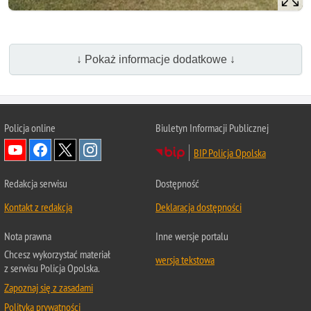
↓ Pokaż informacje dodatkowe ↓
Policja online
Biuletyn Informacji Publicznej
BIP Policja Opolska
Redakcja serwisu
Dostępność
Kontakt z redakcją
Deklaracja dostępności
Nota prawna
Inne wersje portalu
Chcesz wykorzystać materiał
wersja tekstowa
z serwisu Policja Opolska.
Zapoznaj się z zasadami
Polityka prywatności