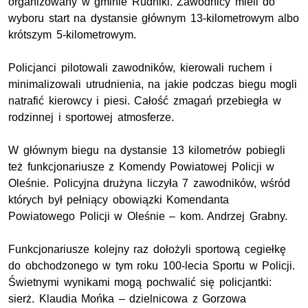
organizowany w gminie Rudniki. Zawodnicy mieli do
wyboru start na dystansie głównym 13-kilometrowym albo
krótszym 5-kilometrowym.
Policjanci pilotowali zawodników, kierowali ruchem i
minimalizowali utrudnienia, na jakie podczas biegu mogli
natrafić kierowcy i piesi. Całość zmagań przebiegła w
rodzinnej i sportowej atmosferze.
W głównym biegu na dystansie 13 kilometrów pobiegli
też funkcjonariusze z Komendy Powiatowej Policji w
Oleśnie. Policyjna drużyna liczyła 7 zawodników, wśród
których był pełniący obowiązki Komendanta
Powiatowego Policji w Oleśnie –
kom.
Andrzej Grabny.
Funkcjonariusze kolejny raz dołożyli sportową cegiełkę
do obchodzonego w tym roku 100-lecia Sportu w Policji.
Świetnymi wynikami mogą pochwalić się policjantki:
sierż.
Klaudia Mońka – dzielnicowa z Gorzowa