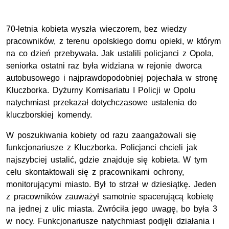
70-letnia kobieta wyszła wieczorem, bez wiedzy
pracowników, z terenu opolskiego domu opieki, w którym
na co dzień przebywała. Jak ustalili policjanci z Opola,
seniorka ostatni raz była widziana w rejonie dworca
autobusowego i najprawdopodobniej pojechała w stronę
Kluczborka. Dyżurny Komisariatu I Policji w Opolu
natychmiast przekazał dotychczasowe ustalenia do
kluczborskiej komendy.
W poszukiwania kobiety od razu zaangażowali się
funkcjonariusze z Kluczborka. Policjanci chcieli jak
najszybciej ustalić, gdzie znajduje się kobieta. W tym
celu skontaktowali się z pracownikami ochrony,
monitorującymi miasto. Był to strzał w dziesiątkę. Jeden
z pracowników zauważył samotnie spacerującą kobietę
na jednej z ulic miasta. Zwróciła jego uwagę, bo była 3
w nocy. Funkcjonariusze natychmiast podjęli działania i