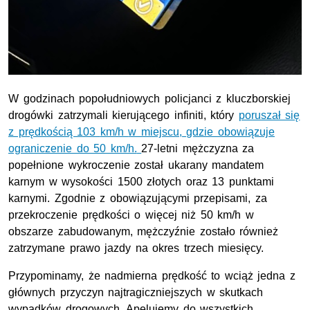
W godzinach popołudniowych policjanci z kluczborskiej
drogówki zatrzymali kierującego infiniti, który
poruszał się
z prędkością 103
km/h
w miejscu, gdzie obowiązuje
ograniczenie do 50 km/h.
27-letni mężczyzna za
popełnione wykroczenie został ukarany mandatem
karnym w wysokości 1500 złotych oraz 13 punktami
karnymi. Zgodnie z obowiązującymi przepisami, za
przekroczenie prędkości o więcej niż 50
km/h
w
obszarze zabudowanym, mężczyźnie zostało również
zatrzymane prawo jazdy na okres trzech miesięcy.
Przypominamy, że nadmierna prędkość to wciąż jedna z
głównych przyczyn najtragiczniejszych w skutkach
wypadków drogowych. Apelujemy do wszystkich