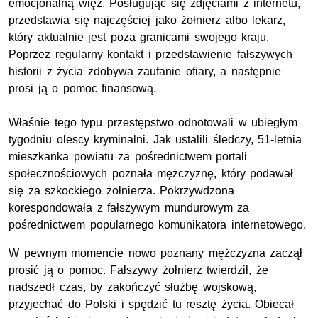
emocjonalną więź. Posługując się zdjęciami z internetu,
przedstawia się najczęściej jako żołnierz albo lekarz,
który aktualnie jest poza granicami swojego kraju.
Poprzez regularny kontakt i przedstawienie fałszywych
historii z życia zdobywa zaufanie ofiary, a następnie
prosi ją o pomoc finansową.
Właśnie tego typu przestępstwo odnotowali w ubiegłym
tygodniu olescy kryminalni. Jak ustalili śledczy, 51-letnia
mieszkanka powiatu za pośrednictwem portali
społecznościowych poznała mężczyznę, który podawał
się za szkockiego żołnierza. Pokrzywdzona
korespondowała z fałszywym mundurowym za
pośrednictwem popularnego komunikatora internetowego.
W pewnym momencie nowo poznany mężczyzna zaczął
prosić ją o pomoc. Fałszywy żołnierz twierdził, że
nadszedł czas, by zakończyć służbę wojskową,
przyjechać do Polski i spędzić tu resztę życia. Obiecał