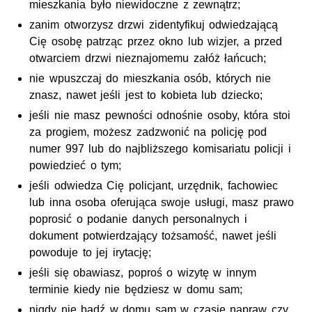
mieszkania było niewidoczne z zewnątrz;
zanim otworzysz drzwi zidentyfikuj odwiedzającą
Cię osobę patrząc przez okno lub wizjer, a przed
otwarciem drzwi nieznajomemu załóż łańcuch;
nie wpuszczaj do mieszkania osób, których nie
znasz, nawet jeśli jest to kobieta lub dziecko;
jeśli nie masz pewności odnośnie osoby, która stoi
za progiem, możesz zadzwonić na policję pod
numer 997 lub do najbliższego komisariatu policji i
powiedzieć o tym;
jeśli odwiedza Cię policjant, urzędnik, fachowiec
lub inna osoba oferująca swoje usługi, masz prawo
poprosić o podanie danych personalnych i
dokument potwierdzający tożsamość, nawet jeśli
powoduje to jej irytację;
jeśli się obawiasz, poproś o wizytę w innym
terminie kiedy nie będziesz w domu sam;
nigdy nie bądź w domu sam w czasie napraw czy